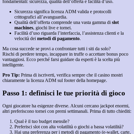
fondamentali: sicurezza, qualità dell’offerta e facilità d’uso.
Sicurezza significa licenza ADM valida e protocolli
crittografici all’avanguardia.
Qualità dell’offerta comprende una vasta gamma di
slot
machines
, giochi live e tornei.
Facilità d’uso riguarda l’interfaccia, l’assistenza clienti e la
velocità dei
metodi di pagamento
.
Ma cosa succede se provi a confrontare tutti i siti da solo?
Rischi di perdere tempo, incappare in truffe o accettare bonus poco
vantaggiosi. Ecco perché farsi guidare da esperti è la scelta più
intelligente.
Pro Tip:
Prima di iscriverti, verifica sempre che il casino mostri
chiaramente la licenza ADM sul footer della homepage.
Passo 1: definisci le tue priorità di gioco
Ogni giocatore ha esigenze diverse. Alcuni cercano jackpot enormi,
altri preferiscono tornei con premi settimanali. Prima di tutto chiediti:
Qual è il tuo budget mensile?
Preferisci slot con alta volatilità o giochi a bassa volatilità?
Hai una preferenza per i metodi di pagamento (e‑wallet, carte,