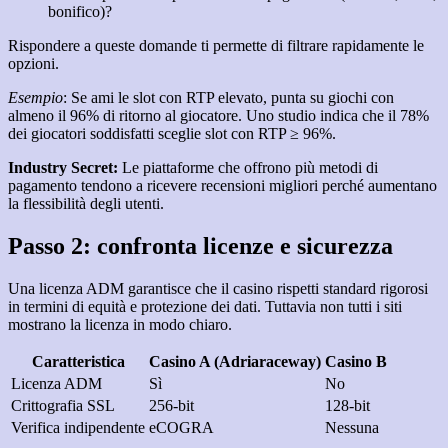
bonifico)?
Rispondere a queste domande ti permette di filtrare rapidamente le
opzioni.
Esempio
: Se ami le slot con RTP elevato, punta su giochi con
almeno il 96% di ritorno al giocatore. Uno studio indica che il 78%
dei giocatori soddisfatti sceglie slot con RTP ≥ 96%.
Industry Secret:
Le piattaforme che offrono più metodi di
pagamento tendono a ricevere recensioni migliori perché aumentano
la flessibilità degli utenti.
Passo 2: confronta licenze e sicurezza
Una licenza ADM garantisce che il casino rispetti standard rigorosi
in termini di equità e protezione dei dati. Tuttavia non tutti i siti
mostrano la licenza in modo chiaro.
Caratteristica
Casino A (Adriaraceway)
Casino B
Licenza ADM
Sì
No
Crittografia SSL
256‑bit
128‑bit
Verifica indipendente
eCOGRA
Nessuna