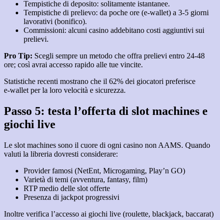
Tempistiche di deposito: solitamente istantanee.
Tempistiche di prelievo: da poche ore (e‑wallet) a 3‑5 giorni
lavorativi (bonifico).
Commissioni: alcuni casino addebitano costi aggiuntivi sui
prelievi.
Pro Tip:
Scegli sempre un metodo che offra prelievi entro 24‑48
ore; così avrai accesso rapido alle tue vincite.
Statistiche recenti mostrano che il 62% dei giocatori preferisce
e‑wallet per la loro velocità e sicurezza.
Passo 5: testa l’offerta di slot machines e
giochi live
Le slot machines sono il cuore di ogni casino non AAMS. Quando
valuti la libreria dovresti considerare:
Provider famosi (NetEnt, Microgaming, Play’n GO)
Varietà di temi (avventura, fantasy, film)
RTP medio delle slot offerte
Presenza di jackpot progressivi
Inoltre verifica l’accesso ai giochi live (roulette, blackjack, baccarat)