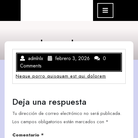
Skip
Open
Menu
to
content
Lorem Ipsum
admlnlx
febrero 3, 2026
0
Comments
Neque porro quisquam est qui dolorem
Deja una respuesta
Tu dirección de correo electrónico no será publicada.
Los campos obligatorios están marcados con
*
Comentario
*