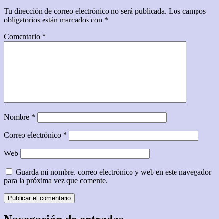
Tu dirección de correo electrónico no será publicada.
Los campos
obligatorios están marcados con
*
Comentario
*
Nombre
*
Correo electrónico
*
Web
Guarda mi nombre, correo electrónico y web en este navegador
para la próxima vez que comente.