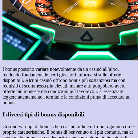
I bonus possono variare notevolmente da un casinò all’altro,
rendendo fondamentale per i giocatori informarsi sulle offerte
disponibili. Alcuni casinò offrono bonus più sostanziosi ma con
requisiti di scommessa più elevati, mentre altri potrebbero avere
offerte più modeste ma condizioni più favorevoli. È essenziale
leggere attentamente i termini e le condizioni prima di accettare un
bonus.
I diversi tipi di bonus disponibili
Ci sono vari tipi di bonus che i casinò online offrono, ognuno con le
proprie caratteristiche. Il bonus di benvenuto è il più comune, ma ci
sono anche bonus senza deposito, che consentono ai giocatori di