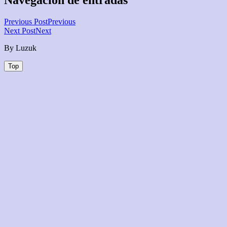
Navegación de entradas
Previous Post
Previous
Next Post
Next
By Luzuk
Top