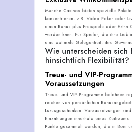
Manche Casinos bieten spezielle Pakete,
konzentrieren, z.B. Video Poker oder Li
einen Bonus plus Freispiele oder Extra-
werden kann. Für Spieler, die ihre Lieb
eine optimale Gelegenheit, ihre Gewinn
Wie unterscheiden sich 
hinsichtlich Flexibilität?
Treue- und VIP-Programm
Voraussetzungen
Treue- und VIP-Programme belohnen rege
reichen von persönlichen Bonusangebote
Luxusgeschenken. Voraussetzungen sind 
Einzahlungen innerhalb eines Zeitraums.
Punkte gesammelt werden, die in Boni 