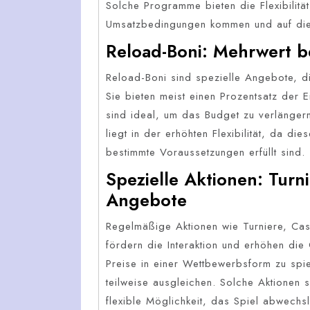
Solche Programme bieten die Flexibilität
Umsatzbedingungen kommen und auf die 
Reload-Boni: Mehrwert b
Reload-Boni sind spezielle Angebote, 
Sie bieten meist einen Prozentsatz der 
sind ideal, um das Budget zu verlängern 
liegt in der erhöhten Flexibilität, da d
bestimmte Voraussetzungen erfüllt sind.
Spezielle Aktionen: Turn
Angebote
Regelmäßige Aktionen wie Turniere, C
fördern die Interaktion und erhöhen di
Preise in einer Wettbewerbsform zu sp
teilweise ausgleichen. Solche Aktionen s
flexible Möglichkeit, das Spiel abwechsl