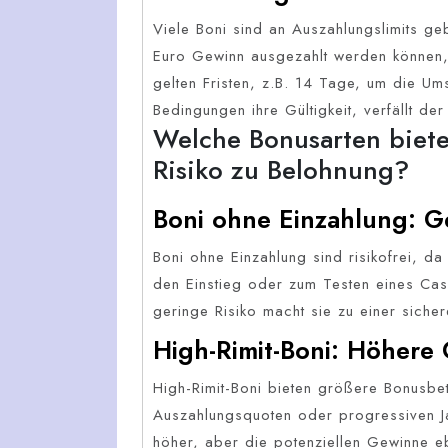
Viele Boni sind an Auszahlungslimits 
Euro Gewinn ausgezahlt werden können,
gelten Fristen, z.B. 14 Tage, um die Um
Bedingungen ihre Gültigkeit, verfällt d
Welche Bonusarten biete
Risiko zu Belohnung?
Boni ohne Einzahlung: G
Boni ohne Einzahlung sind risikofrei, da 
den Einstieg oder zum Testen eines Cas
geringe Risiko macht sie zu einer sicher
High-Rimit-Boni: Höhere
High-Rimit-Boni bieten größere Bonusbetr
Auszahlungsquoten oder progressiven Ja
höher, aber die potenziellen Gewinne e