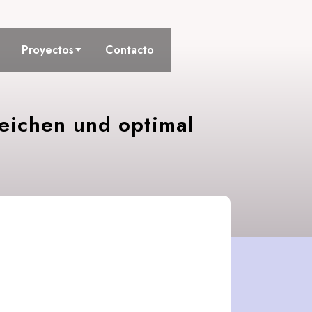
s
Proyectos
Contacto
eichen und optimal